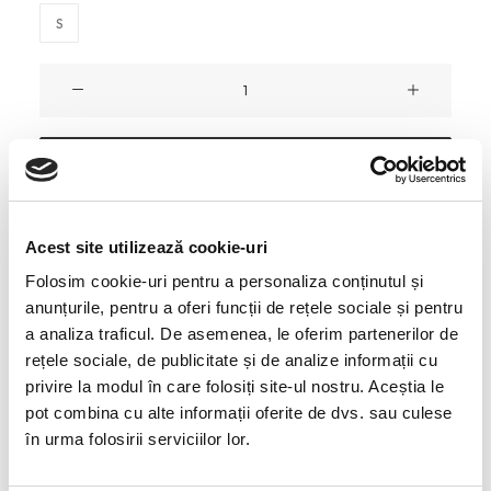
S
Cantitate
Rochie
Vanessa
din
Adaugă în coș
Bumbac
Organic
Timp estimat de livrare: 1-2 zile lucrătoare
Acest site utilizează cookie-uri
Transport gratuit la comenzi de peste 1000 RON
Folosim cookie-uri pentru a personaliza conținutul și
Retur simplificat cu banii înapoi în 24H
anunțurile, pentru a oferi funcții de rețele sociale și pentru
Produs fabricat în România
a analiza traficul. De asemenea, le oferim partenerilor de
rețele sociale, de publicitate și de analize informații cu
privire la modul în care folosiți site-ul nostru. Aceștia le
Anunță-mă când revine în stoc
pot combina cu alte informații oferite de dvs. sau culese
în urma folosirii serviciilor lor.