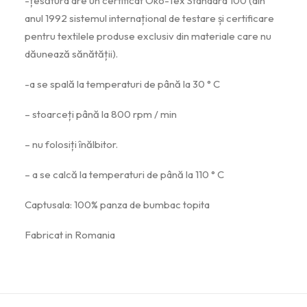
-țesătura are un certificat Öko-Tex Standard 100 (din
anul 1992 sistemul internațional de testare și certificare
pentru textilele produse exclusiv din materiale care nu
dăunează sănătății).
-a se spală la temperaturi de până la 30 ° C
– stoarceți până la 800 rpm / min
– nu folosiți înălbitor.
– a se calcă la temperaturi de până la 110 ° C
Captusala: 100% panza de bumbac topita
Fabricat in Romania