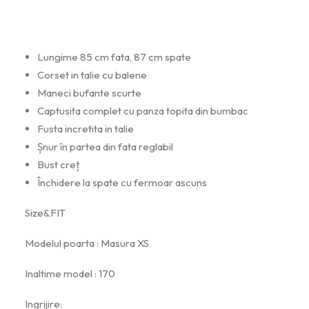
Lungime 85 cm fata, 87 cm spate
Corset in talie cu balene
Maneci bufante scurte
Captusita complet cu panza topita din bumbac
Fusta incretita in talie
Șnur în partea din fata reglabil
Bust creț
Închidere la spate cu fermoar ascuns
Size&FIT
Modelul poarta : Masura XS
Inaltime model : 170
Ingrijire: