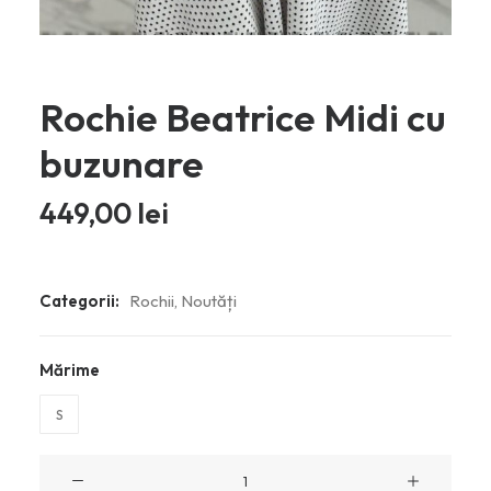
Rochie Beatrice Midi cu
buzunare
449,00
lei
Categorii:
Rochii
,
Noutăți
Mărime
S
Cantitate