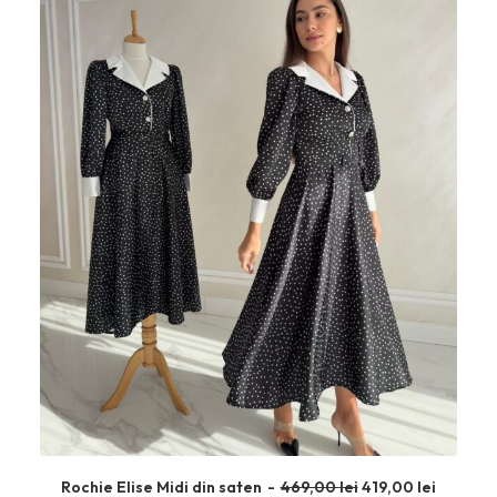
P
P
Rochie Elise Midi din saten
469,00
lei
419,00
lei