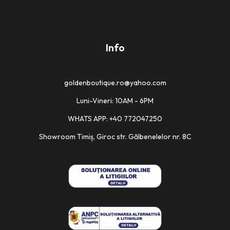
.
Info
goldenboutique.ro@yahoo.com
Luni-Vineri: 10AM - 6PM
WHATS APP: +40 772047250
Showroom Timiș, Giroc str. Gălbenelelor nr. 8C