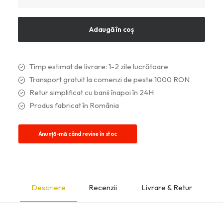
Rochie
Beatrice
Midi
Adaugă în coș
cu
buzunare
Timp estimat de livrare: 1-2 zile lucrătoare
Transport gratuit la comenzi de peste 1000 RON
Retur simplificat cu banii înapoi în 24H
Produs fabricat în România
Anunță-mă când revine în stoc
Descriere
Recenzii
Livrare & Retur